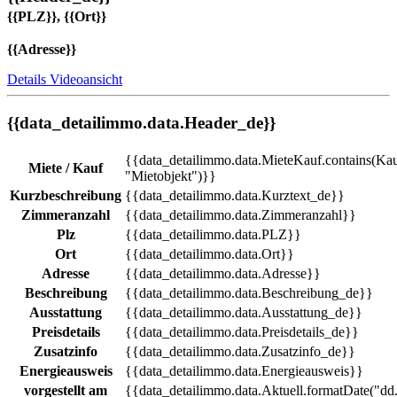
{{PLZ}}, {{Ort}}
{{Adresse}}
Details
Videoansicht
{{data_detailimmo.data.Header_de}}
{{data_detailimmo.data.MieteKauf.contains(Kau
Miete / Kauf
"Mietobjekt")}}
Kurzbeschreibung
{{data_detailimmo.data.Kurztext_de}}
Zimmeranzahl
{{data_detailimmo.data.Zimmeranzahl}}
Plz
{{data_detailimmo.data.PLZ}}
Ort
{{data_detailimmo.data.Ort}}
Adresse
{{data_detailimmo.data.Adresse}}
Beschreibung
{{data_detailimmo.data.Beschreibung_de}}
Ausstattung
{{data_detailimmo.data.Ausstattung_de}}
Preisdetails
{{data_detailimmo.data.Preisdetails_de}}
Zusatzinfo
{{data_detailimmo.data.Zusatzinfo_de}}
Energieausweis
{{data_detailimmo.data.Energieausweis}}
vorgestellt am
{{data_detailimmo.data.Aktuell.formatDate("d